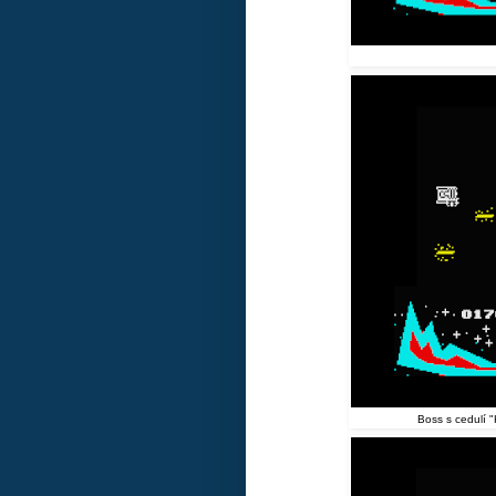
Boss s cedulí "