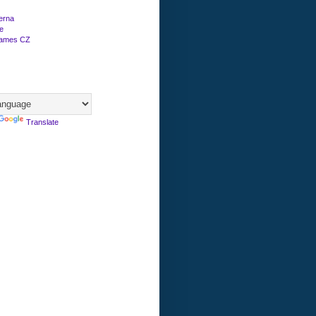
erna
e
Games CZ
Translate