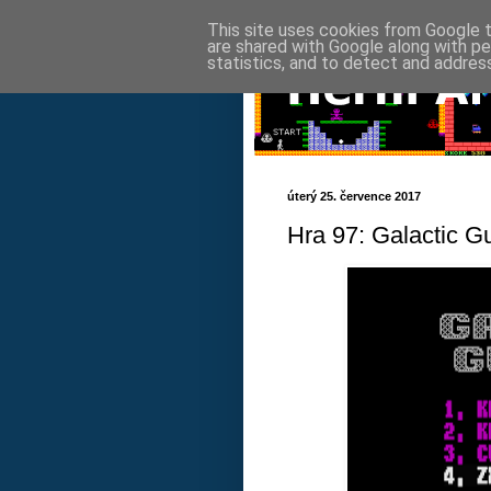
This site uses cookies from Google to
are shared with Google along with pe
statistics, and to detect and addres
úterý 25. července 2017
Hra 97: Galactic G