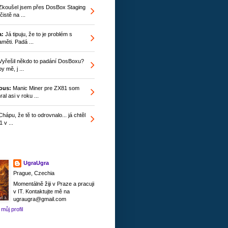
koušel jsem přes DosBox Staging
istě na ...
a:
Já tipuju, že to je problém s
měti. Padá ...
yřešil někdo to padání DosBoxu?
y mě, j ...
ous:
Manic Miner pre ZX81 som
ral asi v roku ...
hápu, že tě to odrovnalo... já chtěl
 v ...
UgraUgra
Prague, Czechia
Momentálně žiji v Praze a pracuji
v IT. Kontaktujte mě na
ugraugra@gmail.com
můj profil