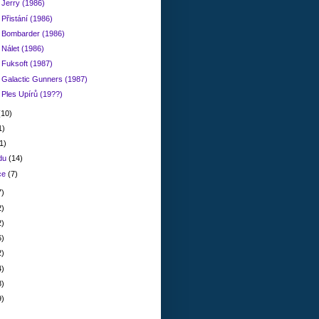
 Jerry (1986)
 Přistání (1986)
: Bombarder (1986)
 Nálet (1986)
 Fuksoft (1987)
 Galactic Gunners (1987)
 Ples Upírů (19??)
(10)
1)
1)
adu
(14)
ce
(7)
7)
2)
2)
6)
2)
4)
8)
9)