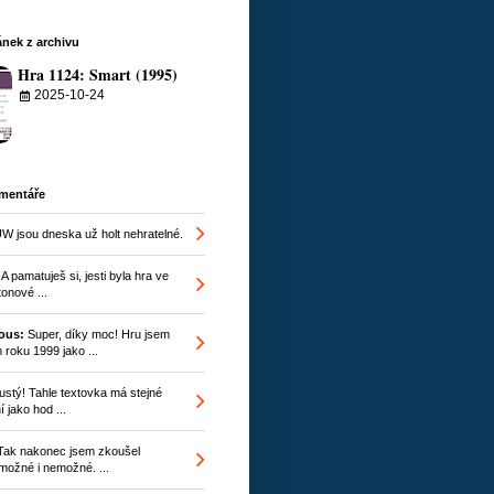
nek z archivu
Hra 1124: Smart (1995)
2025-10-24
omentáře
W jsou dneska už holt nehratelné.
A pamatuješ si, jesti byla hra ve
onové ...
ous:
Super, díky moc! Hru jsem
 roku 1999 jako ...
stý! Tahle textovka má stejné
 jako hod ...
ak nakonec jsem zkoušel
ožné i nemožné. ...