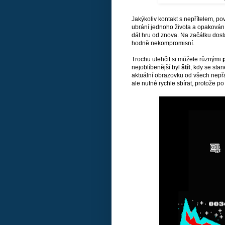
Jakýkoliv kontakt s nepřítelem, p
ubrání jednoho života a opakování
dát hru od znova. Na začátku dos
hodně nekompromisní.
Trochu ulehčit si můžete různými
nejoblíbenější byl
štít
, kdy se stan
aktuální obrazovku od všech nepřá
ale nutné rychle sbírat, protože p