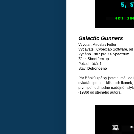
Galactic Gunners
Vývojář: Miroslav Fídler
Vydavatel: Cybexlab Software, od 
Vydáno 1987 pro
ZX Spectrum
Žánr: Shoot 'em up
Počet hráčů: 1
Stav:
Dokončeno
Pár článků zpátky jsme tu měli od
ovládání pomocí klikacích ikonek, 
první pohled hodně nadějně - style
(1986) od stejného autora.