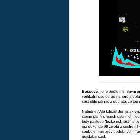
Bossové
. To je podle mě hlavní pr
vertikální ose pořád nahoru a dolu
sestřelíte jak nic a doufáte, že t
Nabídne? Ale kdeže! Jen jinak vyp
stejné platí i o všech ostatních, t
tedy naslepo (těžko říct, jestli to
má dokonce 99 životů a sestřelit h
souboje mají být v podobných hrách
nejslabší část.