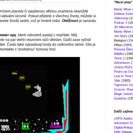
"Must-play
Manic Miner
ovrchem planety či vypálenou střelou znamená okamžité
Indiana Jon
 aktuální úrovně. Pokud přijdete o všechny životy, můžete si
Videostop
(1
tanete životů sedm, což je hodně málo.
Obtížnost
je opravdu
Podraz 3
(19
3D Mikrotro
Manic Miner
power-upy
, které náhodně padají z nepřátel. Můj
Jet-Story
(19
ete na pár vteřin imunními vůči střelám. Další zase vyčistí
Belegost (
19
tel. Často také vypadávají body do celkového skóre. Vše je
Hlípa (
1989
) 
o kontaktu s "podlahou" bonusy mizí.
Pomsta Šílen
Wildfire
(198
Tetris 2
(199
Adventurer
(
Jméno Růže
Pedro na Ost
Lost in Time
Vlak
(1993)
Tajemství Os
Gravon: Real 
Magic Island
Quadrax
(19
Další zajíma
cRPG Addict
Adventure G
Digital Antiqu
High Voltage