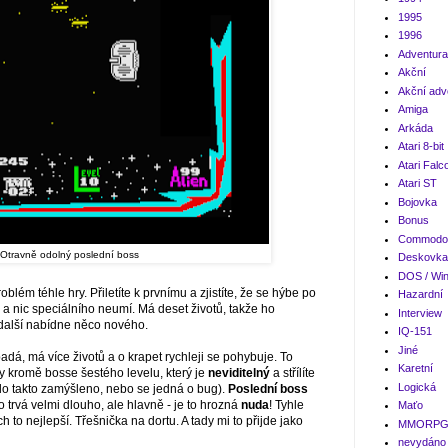
1995
1996
Adventura
Akční
Akční adv
Amiga
Arkáda
Atari 8-bit
Atari Falc
Atari ST
Bojovka
Bonus
Commodor
Otravně odolný poslední boss
Deskovka
DOS / Wi
oblém téhle hry. Přiletíte k prvnímu a zjistíte, že se hýbe po
Hazardní
 a nic speciálního neumí. Má deset životů, takže ho
Interview
en další nabídne něco nového.
IQ-151
Jiné
adá, má více životů
a o krapet rychleji se pohybuje. To
Karetní
edy kromě bosse šestého levelu, který je
neviditelný
a střílíte
Logická
 bylo takto zamýšleno, nebo se jedná o bug).
Poslední boss
o trvá velmi dlouho, ale hlavně - je to hrozná
nuda
! Tyhle
Maťo
 to nejlepší. Třešnička na dortu. A tady mi to přijde jako
MMORP
nevydáno