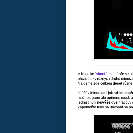
V klasické "
shoot 'em up
" hře se u
přežít útoky různých druhů mimoze
Najdeme zde celkem
deset
různě
Hráčův letoun umí jak
střílet dop
možnost jsem ale upřímně mockrát
jednu chvíli
nejvýše dvě
hráčovy
Zapomeňte tedy na uhýbání na posle