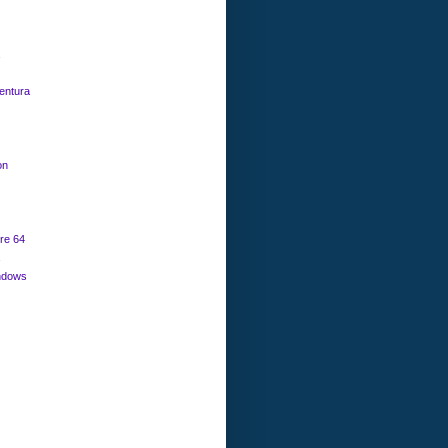
entura
on
e 64
ndows
G