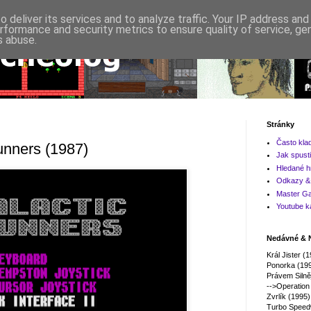
 deliver its services and to analyze traffic. Your IP address an
rformance and security metrics to ensure quality of service, g
s abuse.
Stránky
Často kla
unners (1987)
Jak spusti
Hledané h
Odkazy & 
Master Ga
Youtube k
Nedávné & N
Král Jister (
Ponorka (19
Právem Silně
-->Operation
Zvrlík (1995)
Turbo Speed