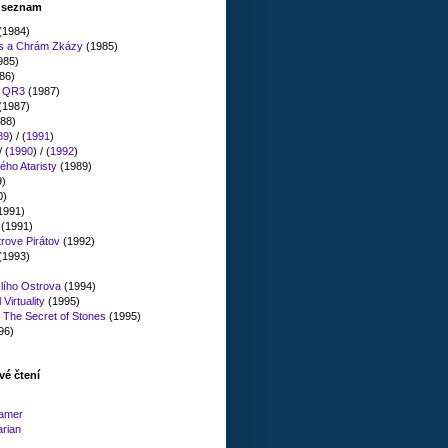
" seznam
(1984)
es a Chrám Zkázy
(1985)
985)
86)
n QR3
(1987)
(1987)
88)
89
) / (
1991
)
/ (
1990
) / (
1992
)
ého Ataristy
(1989)
9)
0)
1991)
(1991)
rove Pirátov
(1992)
(1993)
lího Ostrova
(1994)
Virtuality
(1995)
: The Secret of Stones
(1995)
96)
vé čtení
amer
arian