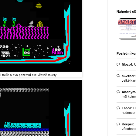
Náhodný člá
Poslední k
filozof:
U
cí talíře a dva pozemní cíle včetně rakety
sCZther:
velké kart
Anonym
měl kolem
Laaca:
Hu
hodnocení
Keeper:
T
všechno m