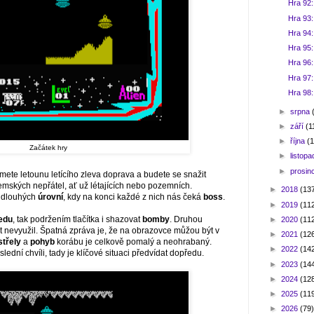
Hra 92:
Hra 93:
Hra 94
Hra 95:
Hra 96:
Hra 97:
Hra 98:
►
srpna
►
září
(1
►
října
(1
Začátek hry
►
listop
►
prosin
jmete letounu letícího zleva doprava a budete se snažit
mských nepřátel, ať už létajících nebo pozemních.
►
2018
(13
 dlouhých
úrovní
, kdy na konci každé z nich nás čeká
boss
.
►
2019
(11
ředu
, tak podržením tlačítka i shazovat
bomby
. Druhou
►
2020
(11
 nevyužil. Špatná zpráva je, že na obrazovce můžou být v
►
2021
(12
střely
a
pohyb
korábu je celkově pomalý a neohrabaný.
►
2022
(14
dní chvíli, tady je klíčové situaci předvídat dopředu.
►
2023
(14
►
2024
(12
►
2025
(11
►
2026
(79)