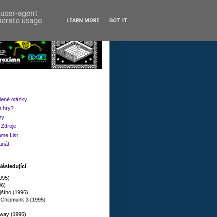
d user-agent
enerate usage
LEARN MORE
GOT IT
dené otázky
t hry?
ry
Zdroje
me List
anál
ásledující
1995)
96)
jšího (1996)
 Chipmunk 3 (1995)
way (1996)