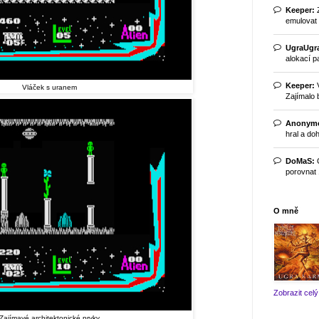
Keeper:
Z
emulovat č
UgraUgr
alokací pa
Keeper:
V
Vláček s uranem
Zajímalo b
Anonym
hral a doh
DoMaS:
C
porovnat 1
O mně
Zobrazit celý 
Zajímavé architektonické prvky