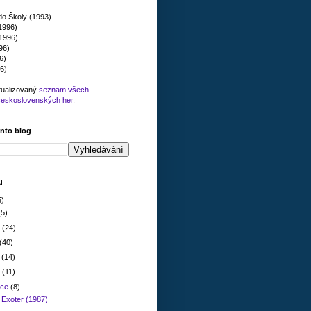
do Školy (1993)
(1996)
1996)
96)
6)
6)
tualizovaný
seznam všech
československých her
.
ento blog
u
5)
(5)
a
(24)
(40)
a
(14)
a
(11)
nce
(8)
 Exoter (1987)