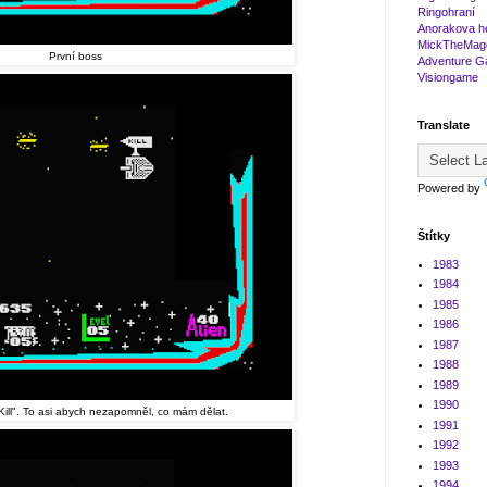
Ringohraní
Anorakova h
MickTheMag
První boss
Adventure 
Visiongame
Translate
Powered by
Štítky
1983
1984
1985
1986
1987
1988
1989
1990
Kill". To asi abych nezapomněl, co mám dělat.
1991
1992
1993
1994