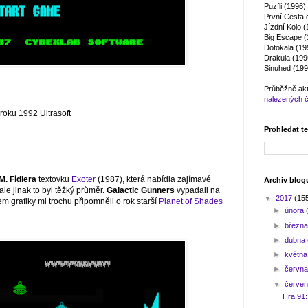
Puzfli (1996)
První Cesta 
Jízdní Kolo 
Big Escape (
Dotokala (19
Drakula (199
Sinuhed (199
Průběžně ak
nalezených 
roku 1992 Ultrasoft
Prohledat t
M. Fídlera
textovku
Exoter
(1987), která nabídla zajímavé
Archiv blog
ale jinak to byl těžký průměr.
Galactic Gunners
vypadali na
▼
2017
(15
m grafiky mi trochu připomněli o rok starší
Planet of Shades
►
února
►
březn
►
dubna
►
květn
►
červn
▼
červe
Hra 91: