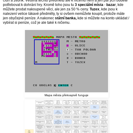
člun a žebřík. Většina těchto předmětů ale k ničemu není a jen pár jich budete
potřebovat k dohrání hry. Kromě toho jsou tu
3 speciální místa
-
bazar
, kde
můžete prodat nakoupené věci, ale jen za 50 % ceny.
Tuzex
, kde jsou k
nalezení velice lákavé předměty, ty si ovšem nemůžete koupit, protože máte
jen obyčejné peníze. A nakonec
státní banka,
kde si můžete na konto ukládat /
vybírat si peníze, což je ale také k ničemu.
Mapa města překvapivě funguje