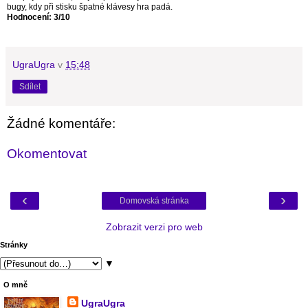
bugy, kdy při stisku špatné klávesy hra padá.
Hodnocení: 3/10
UgraUgra
v
15:48
Sdílet
Žádné komentáře:
Okomentovat
‹
›
Domovská stránka
Zobrazit verzi pro web
Stránky
▼
O mně
UgraUgra