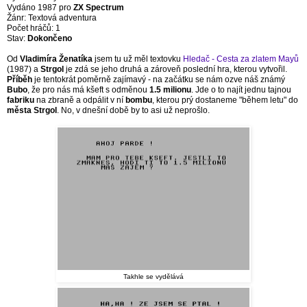
Vydáno 1987 pro
ZX Spectrum
Žánr: Textová adventura
Počet hráčů: 1
Stav:
Dokončeno
Od
Vladimíra Ženatíka
jsem tu už měl textovku
Hledač - Cesta za zlatem Mayů
(1987) a
Strgol
je zdá se jeho druhá a zároveň poslední hra, kterou vytvořil.
Příběh
je tentokrát poměrně zajímavý - na začátku se nám ozve náš známý
Bubo
, že pro nás má kšeft s odměnou
1.5 milionu
. Jde o to najít jednu tajnou
fabriku
na zbraně a odpálit v ní
bombu
, kterou prý dostaneme "během letu" do
města
Strgol
. No, v dnešní době by to asi už neprošlo.
Takhle se vydělává