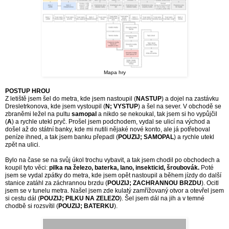
Mapa hry
POSTUP HROU
Z letiště jsem šel do metra, kde jsem nastoupil (
NASTUP
) a dojel na zastávku
Dresletrkonova, kde jsem vystoupil (
N; VYSTUP
) a šel na sever. V obchodě se
zbraněmi ležel na pultu
samopal
a nikdo se nekoukal, tak jsem si ho vypůjčil
(
A
) a rychle utekl pryč. Prošel jsem podchodem, vydal se ulicí na východ a
došel až do státní banky, kde mi nutili nějaké nové konto, ale já potřeboval
peníze ihned, a tak jsem banku přepadl (
POUZIJ; SAMOPAL
) a rychle utekl
zpět na ulici.
Bylo na čase se na svůj úkol trochu vybavit, a tak jsem chodil po obchodech a
koupil tyto věci:
pilka na železo, baterka, lano, insekticid, šroubovák.
Poté
jsem se vydal zpátky do metra, kde jsem opět nastoupil a během jízdy do další
stanice zatáhl za záchrannou brzdu (
POUZIJ; ZACHRANNOU BRZDU
). Ocitl
jsem se v tunelu metra. Našel jsem zde kulatý zamřížovaný otvor a otevřel jsem
si cestu dál (
POUZIJ; PILKU NA ZELEZO
). Šel jsem dál na jih a v temné
chodbě si rozsvítil (
POUZIJ; BATERKU
).