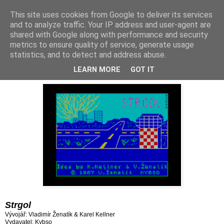
This site uses cookies from Google to deliver its services
and to analyze traffic. Your IP address and user-agent are
shared with Google along with performance and security
metrics to ensure quality of service, generate usage
statistics, and to detect and address abuse.
úterý 9. ledna 2018
Hra 152: Strgol (1987)
LEARN MORE
GOT IT
Strgol
Vývojář: Vladimír Ženatík & Karel Kellner
Vydavatel: Kybso