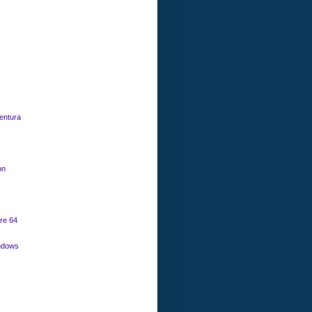
entura
on
e 64
ndows