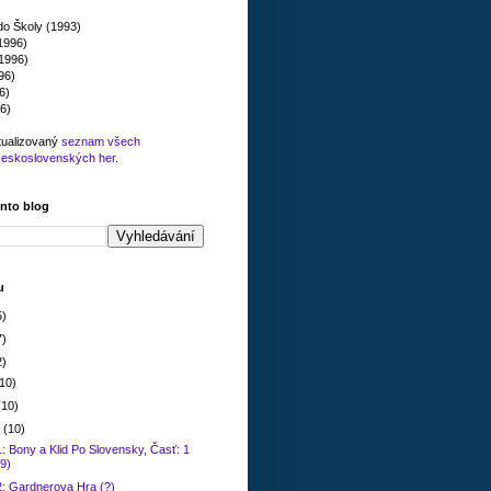
do Školy (1993)
(1996)
1996)
96)
6)
6)
tualizovaný
seznam všech
československých her
.
ento blog
u
5)
7)
2)
(10)
(10)
a
(10)
: Bony a Klid Po Slovensky, Časť: 1
9)
2: Gardnerova Hra (?)