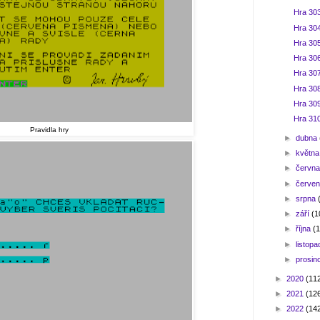
Hra 303
Hra 30
Hra 30
Hra 30
Hra 307
Hra 308
Hra 30
Hra 31
Pravidla hry
►
dubna
►
květn
►
červn
►
červe
►
srpna
►
září
(1
►
října
(
►
listop
►
prosin
►
2020
(11
►
2021
(12
►
2022
(14