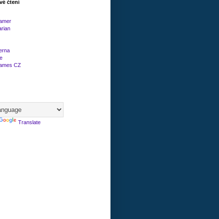
vé čtení
amer
arian
erna
e
Games CZ
Translate