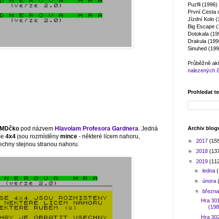
Puzfli (1996)
První Cesta 
Jízdní Kolo 
Big Escape (
Dotokala (19
Drakula (199
Sinuhed (199
Průběžně ak
nalezených 
Prohledat t
Archiv blog
MDčko
pod názvem
Hlavolam Profesora Gardnera
. Jedná
oše
4x4
jsou rozmístěny
mince
- některé lícem nahoru,
►
2017
(15
všechny stejnou stranou nahoru.
►
2018
(13
▼
2019
(11
►
ledna
►
února
▼
březn
Hra 301
(198
Hra 30