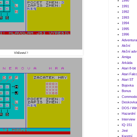
1990
1991
1992
1993
1994
1995
1996
Adventura
Akční
Akční adv
Vítězství !
Amiga
Arkáda
Atari 8-bit
Atari Falc
Atari ST
Bojovka
Bonus
Commodor
Deskovka
DOS / Wi
Hazardní
Interview
IQ-151
Jiné
Karetní