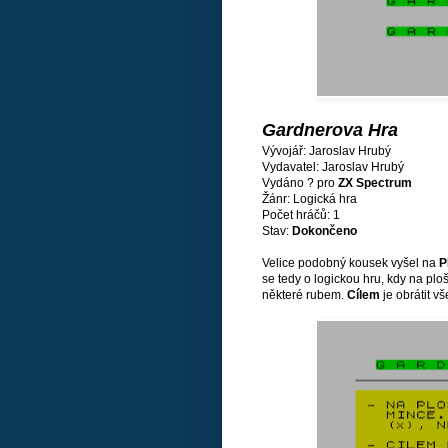
Gardnerova Hra
Vývojář: Jaroslav Hrubý
Vydavatel: Jaroslav Hrubý
Vydáno ? pro
ZX Spectrum
Žánr: Logická hra
Počet hráčů: 1
Stav:
Dokončeno
Velice podobný kousek vyšel na
P
se tedy o logickou hru, kdy na pl
některé rubem.
Cílem
je obrátit 