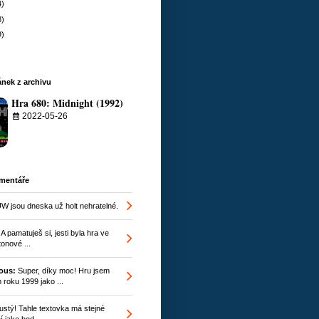
4)
8)
9)
nek z archivu
Hra 680: Midnight (1992)
2022-05-26
omentáře
W jsou dneska už holt nehratelné.
A pamatuješ si, jesti byla hra ve
onové ...
ous:
Super, díky moc! Hru jsem
 roku 1999 jako ...
stý! Tahle textovka má stejné
 jako hod ...