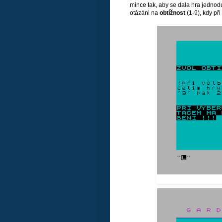
mince tak, aby se dala hra jednod
otázáni na
obtížnost
(1-9), kdy př