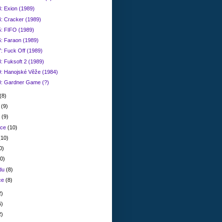
: Exion (1989)
4: Cracker (1989)
5: FIFO (1989)
6: Faraon (1989)
: Fuck Off (1989)
: Fuksoft 2 (1989)
9: Hanojské Věže (1984)
0: Gardner Game (?)
(8)
a
(9)
a
(9)
nce
(10)
(10)
0)
10)
adu
(8)
ce
(8)
2)
6)
2)