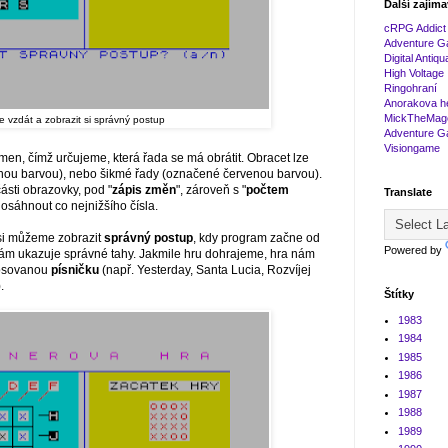
Další zajíma
cRPG Addict
Adventure G
Digital Antiqu
High Voltage
Ringohraní
Anorakova h
MickTheMag
ze vzdát a zobrazit si správný postup
Adventure 
Visiongame
en, čímž určujeme, která řada se má obrátit. Obracet lze
nou barvou), nebo šikmé řady (označené červenou barvou).
ásti obrazovky, pod "
zápis změn
", zároveň s "
počtem
Translate
osáhnout co nejnižšího čísla.
 si můžeme zobrazit
správný postup
, kdy program začne od
Powered by
ám ukazuje správné tahy. Jakmile hru dohrajeme, hra nám
losovanou
písničku
(např. Yesterday, Santa Lucia, Rozvíjej
).
Štítky
1983
1984
1985
1986
1987
1988
1989