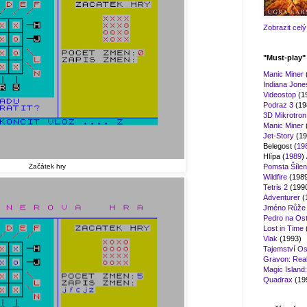
Zobrazit celý 
"Must-play
Manic Miner
Indiana Jon
Videostop
(1
Podraz 3
(19
3D Mikrotro
Manic Miner
Jet-Story
(19
Belegost (
19
Hlípa (
1989
) 
Začátek hry
Pomsta Šílen
Wildfire
(198
Tetris 2
(199
Adventurer
(
Jméno Růže
Pedro na Ost
Lost in Time
Vlak
(1993)
Tajemství Os
Gravon: Real 
Magic Island
Quadrax
(19