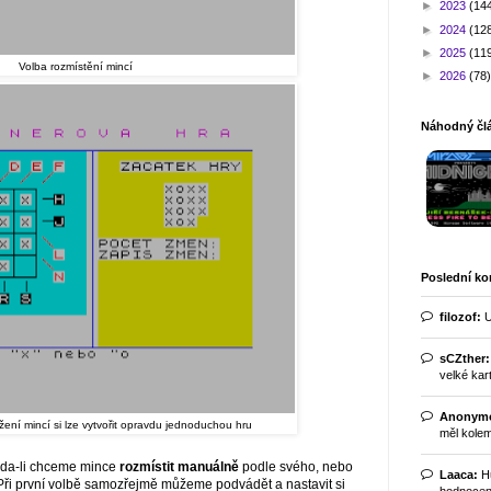
►
2023
(14
►
2024
(12
►
2025
(11
Volba rozmístění mincí
►
2026
(78)
Náhodný člá
Poslední k
filozof:
U
sCZther:
velké kart
Anonym
žení mincí si lze vytvořit opravdu jednoduchou hru
měl kolem
zda-li chceme mince
rozmístit manuálně
podle svého, nebo
Laaca:
Hu
. Při první volbě samozřejmě můžeme podvádět a nastavit si
hodnocení