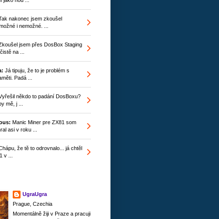
ak nakonec jsem zkoušel
ožné i nemožné. ...
koušel jsem přes DosBox Staging
istě na ...
a:
Já tipuju, že to je problém s
měti. Padá ...
yřešil někdo to padání DosBoxu?
y mě, j ...
ous:
Manic Miner pre ZX81 som
ral asi v roku ...
hápu, že tě to odrovnalo... já chtěl
 v ...
UgraUgra
Prague, Czechia
Momentálně žiji v Praze a pracuji