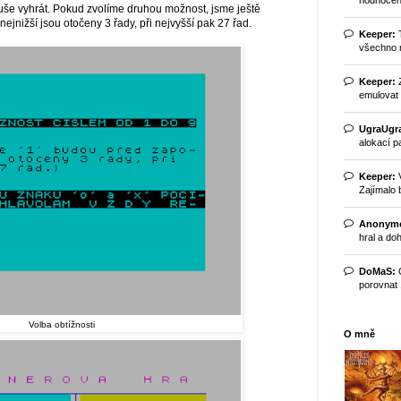
uše vyhrát. Pokud zvolíme druhou možnost, jsme ještě
i nejnižší jsou otočeny 3 řady, při nejvyšší pak 27 řad.
Keeper:
T
všechno m
Keeper:
Z
emulovat č
UgraUgr
alokací pa
Keeper:
V
Zajímalo b
Anonym
hral a doh
DoMaS:
C
porovnat 1
Volba obtížnosti
O mně