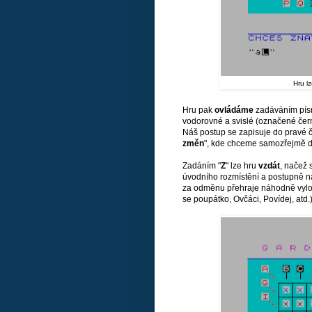
Hru l
Hru pak
ovládáme
zadáváním písm
vodorovné a svislé (označené čer
Náš postup se zapisuje do pravé č
změn
", kde chceme samozřejmě d
Zadáním "
Z
" lze hru
vzdát
, načež
úvodního rozmístění a postupně n
za odměnu přehraje náhodně vy
se poupátko, Ovčáci, Povídej, atd.