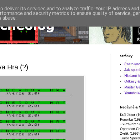
 deliver its services and to analyze traffic. Your IP address an
rformance and security metrics to ensure quality of service, g
s abuse.
Stránky
Často kla
a Hra (?)
Jak spusti
Hledané h
Odkazy & 
Master Ga
Youtube k
Nedávné & N
Král Jister (
Ponorka (19
-->Právem Si
Operation Ch
Zvrlík (1995)
Turbo Speed