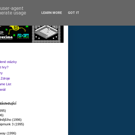
d user-agent
enerate usage
LEARN MORE
GOT IT
dené otázky
t hry?
ry
Zdroje
me List
anál
ásledující
1995)
96)
lnějšího (1996)
ipmunk 3 (1995)
way (1996)