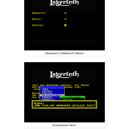
Nastavení ovládacích kláves
Kontextové menu