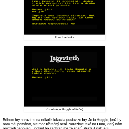
První hádanka
Konečně je Hoggle užitečný
Během hry narazíme na několik lokací a postav ze hry. Je tu Hoggle, jenž by
nám měl pomáhat, ale moc užitečný není. Narazíme také na Luda, který nám
prozradí nápovědu, pokud ho zachráníme ze spárů stráží. A pak je tu