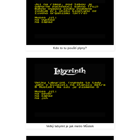
Kdo to tu pouští plyny?
Velký labyrint je jak metro Můstek