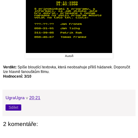
Autoři
Verdikt:
Spíše bloudící textovka, která neobsahuje příliš hádanek. Doporučit
lze hlavně fanouškům filmu.
Hodnocení: 3/10
UgraUgra
v
20:21
Sdílet
2 komentáře: