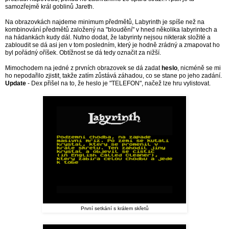
samozřejmě král goblinů Jareth.
Na obrazovkách najdeme minimum předmětů, Labyrinth je spíše než na
kombinování předmětů založený na "bloudění" v hned několika labyrintech a
na hádankách kudy dál. Nutno dodat, že labyrinty nejsou nikterak složité a
zabloudit se dá asi jen v tom posledním, který je hodně zrádný a zmapovat ho
byl pořádný oříšek. Obtížnost se dá tedy označit za nižší.
Mimochodem na jedné z prvních obrazovek se dá zadat
heslo
, nicméně se mi
ho nepodařilo zjistit, takže zatím zůstává záhadou, co se stane po jeho zadání.
Update
- Dex přišel na to, že heslo je "TELEFON", načež lze hru vylistovat.
První setkání s králem skřetů