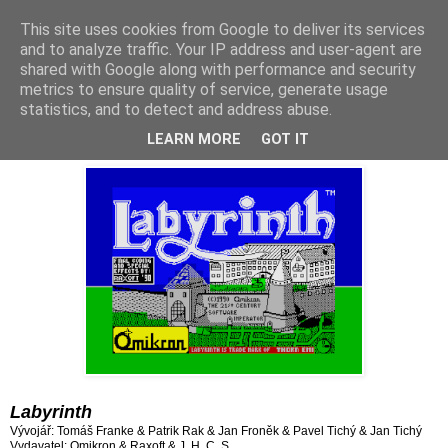
This site uses cookies from Google to deliver its services
and to analyze traffic. Your IP address and user-agent are
shared with Google along with performance and security
metrics to ensure quality of service, generate usage
statistics, and to detect and address abuse.
středa 17. června 2020
Hra 440: Labyrinth (1990)
LEARN MORE
GOT IT
Labyrinth
Vývojář: Tomáš Franke & Patrik Rak & Jan Froněk & Pavel Tichý & Jan Tichý
Vydavatel:
Omikron & Raxoft & J. H. C. S.