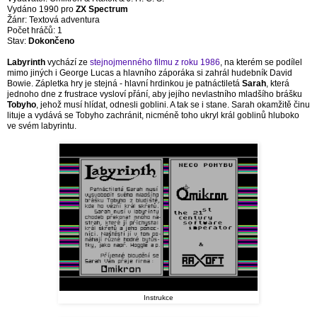
Vydáno 1990 pro
ZX Spectrum
Žánr: Textová adventura
Počet hráčů: 1
Stav:
Dokončeno
Labyrinth
vychází ze
stejnojmenného filmu z roku 1986
, na kterém se podílel
mimo jiných i George Lucas a hlavního záporáka si zahrál hudebník David
Bowie. Zápletka hry je stejná - hlavní hrdinkou je patnáctiletá
Sarah
, která
jednoho dne z frustrace vysloví přání, aby jejího nevlastního mladšího brášku
Tobyho
, jehož musí hlídat, odnesli goblini. A tak se i stane. Sarah okamžitě činu
lituje a vydává se Tobyho zachránit, nicméně toho ukryl král goblinů hluboko
ve svém labyrintu.
Instrukce