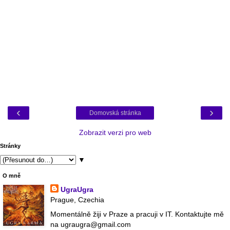
‹
›
Domovská stránka
Zobrazit verzi pro web
Stránky
▼
O mně
UgraUgra
Prague, Czechia
Momentálně žiji v Praze a pracuji v IT. Kontaktujte mě
na ugraugra@gmail.com