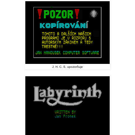
J. H. C. S. upozorňuje