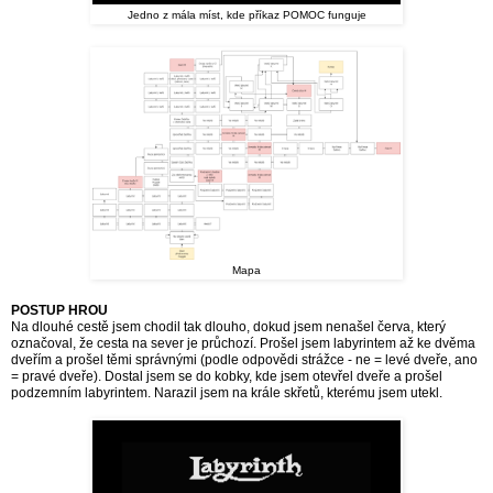
Jedno z mála míst, kde příkaz POMOC funguje
Mapa
POSTUP HROU
Na dlouhé cestě jsem chodil tak dlouho, dokud jsem nenašel červa, který
označoval, že cesta na sever je průchozí. Prošel jsem labyrintem až ke dvěma
dveřím a prošel těmi správnými (podle odpovědi strážce - ne = levé dveře, ano
= pravé dveře). Dostal jsem se do kobky, kde jsem otevřel dveře a prošel
podzemním labyrintem. Narazil jsem na krále skřetů, kterému jsem utekl.