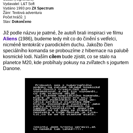
Vydavatel: L&T Soft
Vydáno 1993 pro
ZX Spectrum
Žánr: Textová adventura
Počet hráčů: 1
Stav:
Dokončeno
Již podle názvu je patrné, že autoři brali inspiraci ve filmu
Aliens
(1986), budeme tedy mít co do činění s vetřelci,
nicméně tentokrát v parodickém duchu. Jakožto člen
speciálního komanda se probouzíme z hibernace na palubě
kosmické lodi. Naším
cílem
bude zjistit, co se stalo na
planetce M20, kde probíhaly pokusy na zvířatech s jogurtem
Danone.