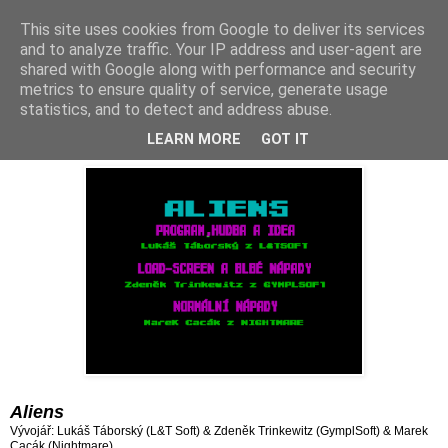
This site uses cookies from Google to deliver its services
and to analyze traffic. Your IP address and user-agent are
shared with Google along with performance and security
metrics to ensure quality of service, generate usage
statistics, and to detect and address abuse.
neděle 8. ledna 2023
Hra 770: Aliens (1993)
LEARN MORE
GOT IT
Aliens
Vývojář: Lukáš Táborský (L&T Soft) & Zdeněk Trinkewitz (GymplSoft) & Marek
Cacák (Nightmare)