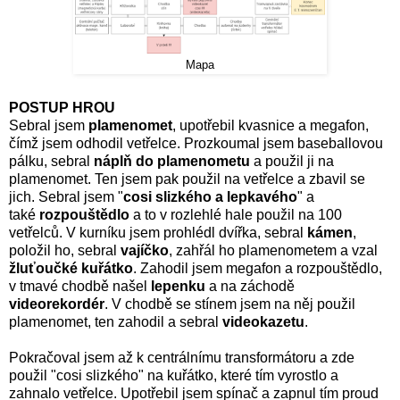
Mapa
POSTUP HROU
Sebral jsem
plamenomet
, upotřebil kvasnice a megafon,
čímž jsem odhodil vetřelce. Prozkoumal jsem baseballovou
pálku, sebral
náplň do plamenometu
a použil ji na
plamenomet. Ten jsem pak použil na vetřelce a zbavil se
jich. Sebral jsem "
cosi slizkého a lepkavého
" a
také
rozpouštědlo
a to v rozlehlé hale použil na 100
vetřelců. V kurníku jsem prohlédl dvířka, sebral
kámen
,
položil ho, sebral
vajíčko
, zahřál ho plamenometem a vzal
žluťoučké kuřátko
. Zahodil jsem megafon a rozpouštědlo,
v tmavé chodbě našel
lepenku
a na záchodě
videorekordér
. V chodbě se stínem jsem na něj použil
plamenomet, ten zahodil a sebral
videokazetu
.
Pokračoval jsem až k centrálnímu transformátoru a zde
použil "cosi slizkého" na kuřátko, které tím vyrostlo a
zahnalo vetřelce. Upotřebil jsem spínač a zapnul tím proud