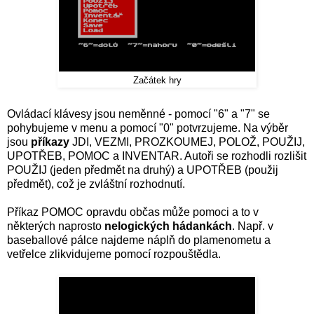
Začátek hry
Ovládací klávesy jsou neměnné - pomocí "6" a "7" se
pohybujeme v menu a pomocí "0" potvrzujeme. Na výběr
jsou
příkazy
JDI, VEZMI, PROZKOUMEJ, POLOŽ, POUŽIJ,
UPOTŘEB, POMOC a INVENTAR. Autoři se rozhodli rozlišit
POUŽIJ (jeden předmět na druhý) a UPOTŘEB (použij
předmět), což je zvláštní rozhodnutí.
Příkaz POMOC opravdu občas může pomoci a to v
některých naprosto
nelogických hádankách
. Např. v
baseballové pálce najdeme náplň do plamenometu a
vetřelce zlikvidujeme pomocí rozpouštědla.