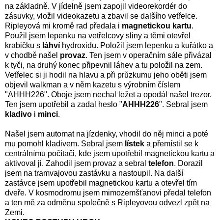
na základně. V jídelně jsem zapojil videorekordér do
zásuvky, vložil videokazetu a zbavil se dalšího vetřelce.
Ripleyová mi kromě rad předala i
magnetickou kartu
.
Použil jsem lepenku na vetřelcovy sliny a těmi otevřel
krabičku s
láhví
hydroxidu. Položil jsem lepenku a kuřátko a
v chodbě našel
provaz
. Ten jsem v operačním sále přivázal
k tyči, na druhý konec připevnil láhev a tu položil na zem.
Vetřelec si ji hodil na hlavu a při průzkumu jeho oběti jsem
objevil walkman a v něm kazetu s výrobním číslem
"AHHH226". Oboje jsem nechal ležet a opodál našel trezor.
Ten jsem upotřebil a zadal heslo "
AHHH226
". Sebral jsem
kladivo
i
minci
.
Našel jsem automat na jízdenky, vhodil do něj minci a poté
mu pomohl kladivem. Sebral jsem
lístek
a přemístil se k
centrálnímu počítači, kde jsem upotřebil magnetickou kartu a
aktivoval ji. Zahodil jsem provaz a sebral
telefon
. Dorazil
jsem na tramvajovou zastávku a nastoupil. Na další
zastávce jsem upotřebil magnetickou kartu a otevřel tím
dveře. V kosmodromu jsem mimozemšťanovi předal telefon
a ten mě za odměnu společně s Ripleyovou odvezl zpět na
Zemi.