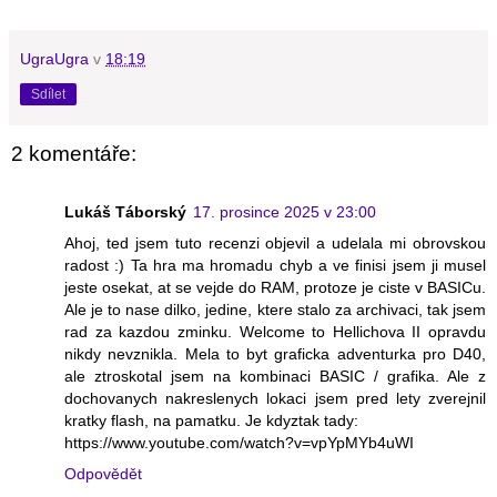
UgraUgra
v
18:19
Sdílet
2 komentáře:
Lukáš Táborský
17. prosince 2025 v 23:00
Ahoj, ted jsem tuto recenzi objevil a udelala mi obrovskou
radost :) Ta hra ma hromadu chyb a ve finisi jsem ji musel
jeste osekat, at se vejde do RAM, protoze je ciste v BASICu.
Ale je to nase dilko, jedine, ktere stalo za archivaci, tak jsem
rad za kazdou zminku. Welcome to Hellichova II opravdu
nikdy nevznikla. Mela to byt graficka adventurka pro D40,
ale ztroskotal jsem na kombinaci BASIC / grafika. Ale z
dochovanych nakreslenych lokaci jsem pred lety zverejnil
kratky flash, na pamatku. Je kdyztak tady:
https://www.youtube.com/watch?v=vpYpMYb4uWI
Odpovědět