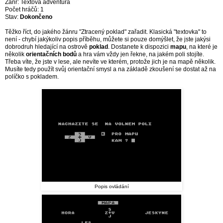
Žánr: Textová adventura
Počet hráčů: 1
Stav:
Dokončeno
Těžko říct, do jakého žánru "Ztracený poklad" zařadit. Klasická "textovka" to
není - chybí jakýkoliv popis příběhu, můžete si pouze domýšlet, že jste jakýsi
dobrodruh hledající na ostrově
poklad
. Dostanete k dispozici
mapu
, na které je
několik
orientačních bodů
a hra vám vždy jen řekne, na jakém poli stojíte.
Třeba víte, že jste v lese, ale nevíte ve kterém, protože jich je na mapě několik.
Musíte tedy použít svůj orientační smysl a na základě zkoušení se dostat až na
políčko s pokladem.
Popis ovládání