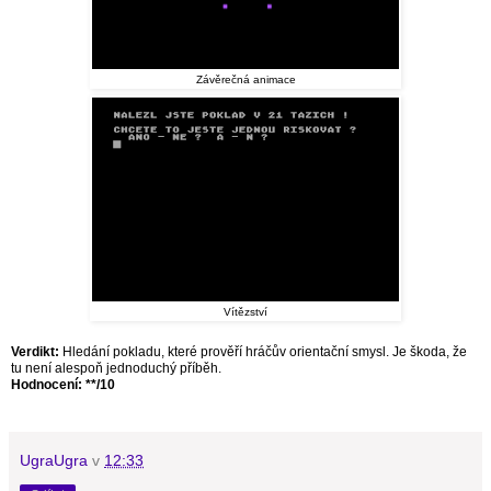
Závěrečná animace
Vítězství
Verdikt:
Hledání pokladu, které prověří hráčův orientační smysl. Je škoda, že
tu není alespoň jednoduchý příběh.
Hodnocení: **/10
UgraUgra
v
12:33