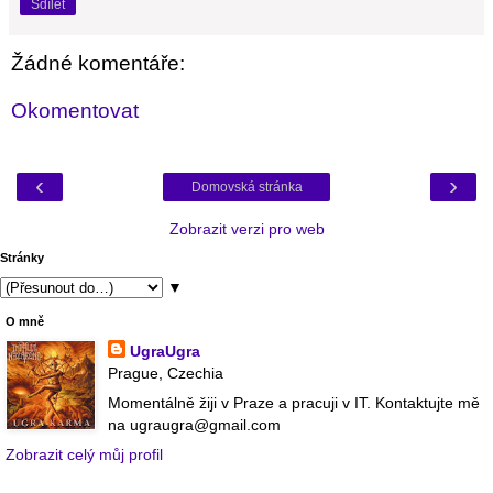
Sdílet
Žádné komentáře:
Okomentovat
‹
›
Domovská stránka
Zobrazit verzi pro web
Stránky
▼
O mně
UgraUgra
Prague, Czechia
Momentálně žiji v Praze a pracuji v IT. Kontaktujte mě
na ugraugra@gmail.com
Zobrazit celý můj profil