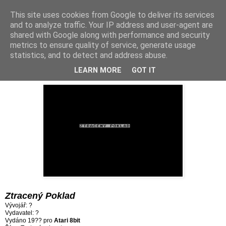
This site uses cookies from Google to deliver its services
and to analyze traffic. Your IP address and user-agent are
shared with Google along with performance and security
metrics to ensure quality of service, generate usage
statistics, and to detect and address abuse.
úterý 13. června 2017
Hra 84: Ztracený Poklad (19??)
LEARN MORE
GOT IT
Ztracený Poklad
Vývojář: ?
Vydavatel: ?
Vydáno 19?? pro
Atari 8bit