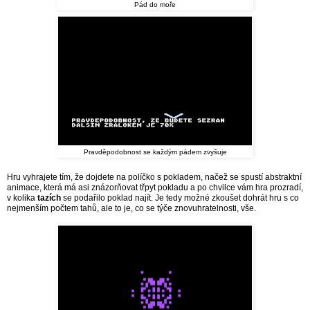
Pád do moře
Pravděpodobnost se každým pádem zvyšuje
Hru vyhrajete tím, že dojdete na políčko s pokladem, načež se spustí abstraktní
animace, která má asi znázorňovat třpyt pokladu a po chvilce vám hra prozradí,
v kolika
tazích
se podařilo poklad najít. Je tedy možné zkoušet dohrát hru s co
nejmenším počtem tahů, ale to je, co se týče znovuhratelnosti, vše.