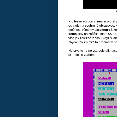
Pro testovací účely jsem si vybral
ocitnete na souhrnné obrazovce, k
možností všechny
parametry
jako
konta
, kdy na začátku máte $5000
více jak železné lanko. I když si 
zbyde. Co s nimi? To prozradím po
Nejprve je nutné vše potvrdit, nače
stanete se vrahem.