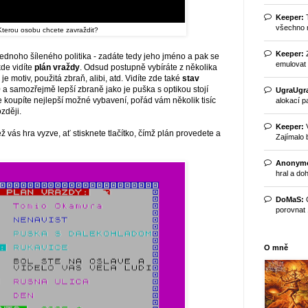
Keeper:
T
všechno m
Kterou osobu chcete zavraždit?
Keeper:
Z
 jednoho šíleného politika - zadáte tedy jeho jméno a pak se
emulovat č
de vidíte
plán vraždy
. Odsud postupně vybíráte z několika
 je motiv, použitá zbraň, alibi, atd. Vidíte zde také
stav
 a samozřejmě lepší zbraně jako je puška s optikou stojí
UgraUgr
ale koupíte nejlepší možné vybavení, pořád vám několik tisíc
alokací pa
zději.
Keeper:
V
ž vás hra vyzve, ať stisknete tlačítko, čímž plán provedete a
Zajímalo b
Anonym
hral a doh
DoMaS:
C
porovnat 1
O mně