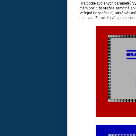
Hra podle zvolených parametrů
v
mám pocit, že vražda samotná ani 
Veřejná bezpečnost), která vás mů
alibi, atd. Zpravidla vás pak u sou