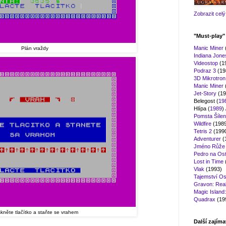
Zobrazit celý 
"Must-play
Manic Miner
Plán vraždy
Indiana Jon
Videostop
(1
Podraz 3
(19
3D Mikrotro
Manic Miner
Jet-Story
(19
Belegost (
19
Hlípa (
1989
) 
Pomsta Šílen
Wildfire
(198
Tetris 2
(199
Adventurer
(
Jméno Růže
Pedro na Ost
Lost in Time
Vlak
(1993)
Tajemství Os
Gravon: Real 
Magic Island
Quadrax
(19
skněte tlačítko a staňte se vrahem
Další zajíma