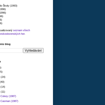
do Školy (1993)
(1996)
1996)
96)
6)
6)
tualizovaný
seznam všech
československých her
.
ento blog
u
5)
(5)
a
(24)
(40)
a
(14)
a
(11)
: Cokey (1987)
: Casman (1987)