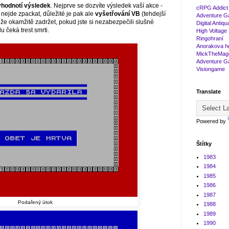
yhodnotí výsledek
. Nejprve se dozvíte výsledek vaší akce -
cRPG Addict
nejde zpackat, důležité je pak ale
vyšetřování VB
(tehdejší
Adventure G
že okamžitě zadržet, pokud jste si nezabezpečili slušné
Digital Antiqu
du čeká trest smrti.
High Voltage
Ringohraní
Anorakova h
MickTheMag
Adventure 
Visiongame
Translate
Powered by
Štítky
1983
1984
1985
1986
1987
Podařený útok
1988
1989
1990