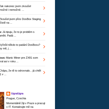
ak nakonec jsem zkoušel
ožné i nemožné. ...
koušel jsem přes DosBox Staging
istě na ...
a:
Já tipuju, že to je problém s
měti. Padá ...
yřešil někdo to padání DosBoxu?
y mě, j ...
ous:
Manic Miner pre ZX81 som
ral asi v roku ...
hápu, že tě to odrovnalo... já chtěl
 v ...
UgraUgra
Prague, Czechia
Momentálně žiji v Praze a pracuji
v IT. Kontaktujte mě na