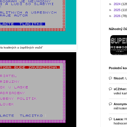
►
2024
(12
►
2025
(11
►
2026
(78)
Náhodný člá
ela kvalitných a úspěšných vražd"
Poslední k
filozof:
U
sCZther:
velké kart
Anonym
měl kolem
Laaca:
Hu
hodnocení