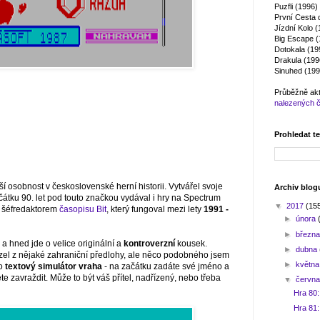
Puzfli (1996)
První Cesta 
Jízdní Kolo 
Big Escape (
Dotokala (19
Drakula (199
Sinuhed (199
Průběžně ak
nalezených 
Prohledat t
í osobnost v československé herní historii. Vytvářel svoje
Archiv blog
čátku 90. let pod touto značkou vydával i hry na Spectrum
▼
2017
(15
l šéfredaktorem
časopisu Bit
, který fungoval mezi lety
1991 -
►
února
►
březn
 a hned jde o velice originální a
kontroverzní
kousek.
►
dubna
házel z nějaké zahraniční předlohy, ale něco podobného jsem
►
květn
 o
textový simulátor vraha
- na začátku zadáte své jméno a
te zavraždit. Může to být váš přítel, nadřízený, nebo třeba
▼
červn
Hra 80
Hra 81