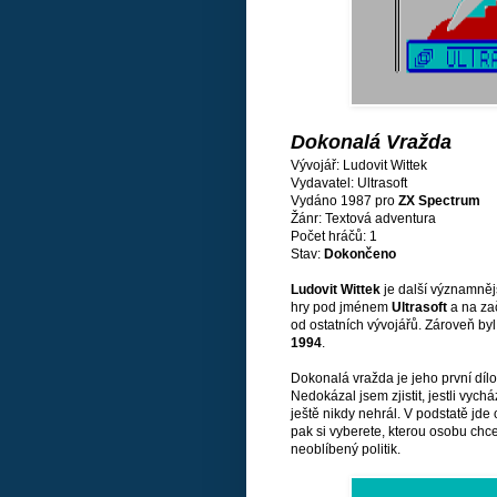
Dokonalá Vražda
Vývojář: Ludovit Wittek
Vydavatel: Ultrasoft
Vydáno 1987 pro
ZX Spectrum
Žánr: Textová adventura
Počet hráčů: 1
Stav:
Dokončeno
Ludovit Wittek
je další významnějš
hry pod jménem
Ultrasoft
a na za
od ostatních vývojářů. Zároveň by
1994
.
Dokonalá vražda je jeho první dílo
Nedokázal jsem zjistit, jestli vyc
ještě nikdy nehrál. V podstatě jde
pak si vyberete, kterou osobu chce
neoblíbený politik.