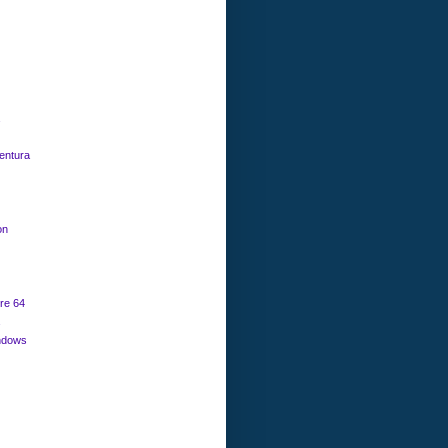
entura
on
e 64
ndows