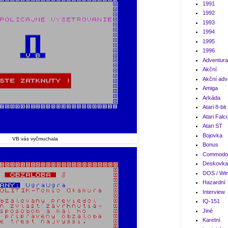
1991
1992
1993
1994
1995
1996
Adventura
Akční
Akční adv
Amiga
Arkáda
Atari 8-bit
Atari Falc
Atari ST
Bojovka
VB vás vyčmuchala
Bonus
Commodor
Deskovka
DOS / Wi
Hazardní
Interview
IQ-151
Jiné
Karetní