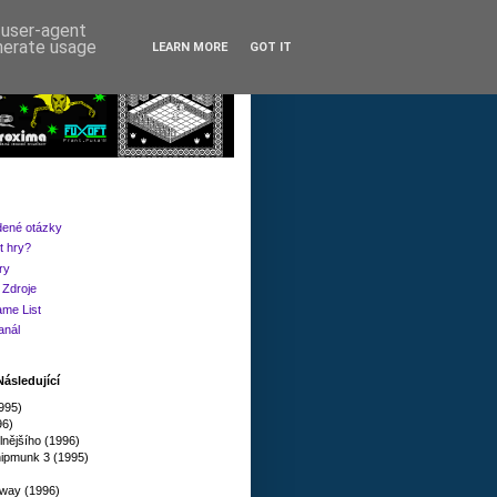
d user-agent
enerate usage
LEARN MORE
GOT IT
dené otázky
t hry?
ry
Zdroje
me List
anál
ásledující
1995)
96)
lnějšího (1996)
ipmunk 3 (1995)
way (1996)