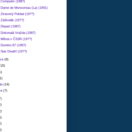
: Computer (1987)
: Dame de Monsoreau (La) (1991)
 Ztracený Poklad (19??)
 Záškolák (19??)
 Depart (1987)
: Dokonalá Vražda (1987)
: Města v ČSSR (19??)
: Domino 87 (1987)
 Star Death! (19??)
nce
(8)
(10)
1)
1)
adu
(14)
ce
(7)
7)
2)
2)
6)
2)
4)