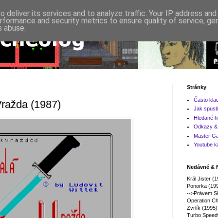
 deliver its services and to analyze traffic. Your IP address an
rformance and security metrics to ensure quality of service, g
s abuse.
Stránky
Často kla
Vražda (1987)
Jak spusti
Hledané h
Odkazy & 
Master Ga
Youtube k
Nedávné & N
Král Jister (
Ponorka (19
-->Právem Si
Operation Ch
Zvrlík (1995)
Turbo Speed