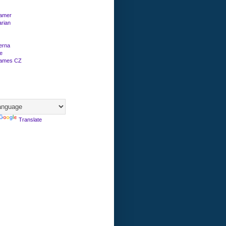
amer
arian
erna
e
Games CZ
Translate