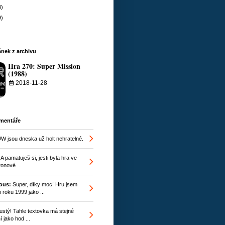
8)
9)
nek z archivu
Hra 270: Super Mission
(1988)
2018-11-28
omentáře
W jsou dneska už holt nehratelné.
A pamatuješ si, jesti byla hra ve
onové ...
ous:
Super, díky moc! Hru jsem
 roku 1999 jako ...
stý! Tahle textovka má stejné
 jako hod ...