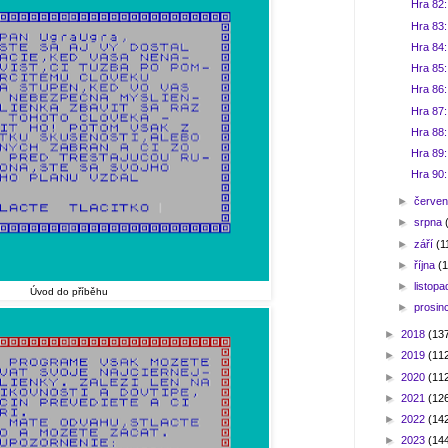
Hra 82
Hra 83
Hra 84:
Hra 85:
Hra 86:
Hra 87
Hra 88
Hra 89
Hra 90:
►
červe
►
srpna
►
září
(1
►
října
(1
►
listop
Úvod do příběhu
►
prosin
►
2018
(13
►
2019
(11
►
2020
(11
►
2021
(12
►
2022
(14
►
2023
(14