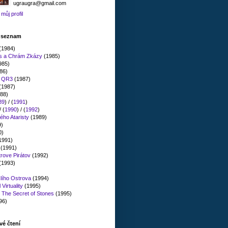
ugraugra@gmail.com
můj profil
" seznam
(1984)
es a Chrám Zkázy
(1985)
985)
86)
n QR3
(1987)
(1987)
88)
89
) / (
1991
)
/ (
1990
) / (
1992
)
ého Ataristy
(1989)
9)
0)
1991)
(1991)
rove Pirátov
(1992)
(1993)
lího Ostrova
(1994)
Virtuality
(1995)
: The Secret of Stones
(1995)
96)
vé čtení