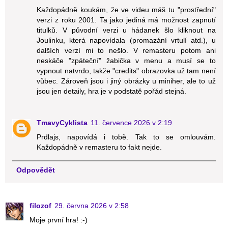
Každopádně koukám, že ve videu máš tu "prostřední"
verzi z roku 2001. Ta jako jediná má možnost zapnutí
titulků. V původní verzi u hádanek šlo kliknout na
Joulinku, která napovídala (promazání vrtulí atd.), u
dalších verzí mi to nešlo. V remasteru potom ani
neskáče "zpáteční" žabička v menu a musí se to
vypnout natvrdo, takže "credits" obrazovka už tam není
vůbec. Zároveň jsou i jiný obrázky u miniher, ale to už
jsou jen detaily, hra je v podstatě pořád stejná.
TmavyCyklista
11. července 2026 v 2:19
Prdlajs, napovídá i tobě. Tak to se omlouvám.
Každopádně v remasteru to fakt nejde.
Odpovědět
filozof
29. června 2026 v 2:58
Moje první hra! :-)