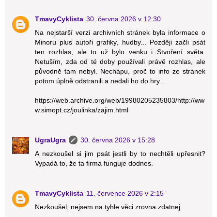
TmavyCyklista
30. června 2026 v 12:30
Na nejstarší verzi archivních stránek byla informace o
Minoru plus autoři grafiky, hudby... Později začli psát
ten rozhlas, ale to už bylo venku i Stvoření světa.
Netuším, zda od té doby používali právě rozhlas, ale
původně tam nebyl. Nechápu, proč to info ze stránek
potom úplně odstranili a nedali ho do hry...
https://web.archive.org/web/19980205235803/http://ww
w.simopt.cz/joulinka/zajim.html
UgraUgra
30. června 2026 v 15:28
A nezkoušel si jim psát jestli by to nechtěli upřesnit?
Vypadá to, že ta firma funguje dodnes.
TmavyCyklista
11. července 2026 v 2:15
Nezkoušel, nejsem na tyhle věci zrovna zdatnej.