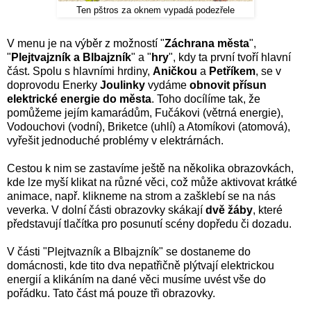
Ten pštros za oknem vypadá podezřele
V menu je na výběr z možností "
Záchrana města
",
"
Plejtvajzník a Blbajzník
" a "
hry
", kdy ta první tvoří hlavní
část. Spolu s hlavními hrdiny,
Aničkou
a
Petříkem
, se v
doprovodu Enerky
Joulinky
vydáme
obnovit přísun
elektrické energie do města
. Toho docílíme tak, že
pomůžeme jejím kamarádům, Fučákovi (větrná energie),
Vodouchovi (vodní), Briketce (uhlí) a Atomíkovi (atomová),
vyřešit jednoduché problémy v elektrárnách.
Cestou k nim se zastavíme ještě na několika obrazovkách,
kde lze myší klikat na různé věci, což může aktivovat krátké
animace, např. klikneme na strom a zašklebí se na nás
veverka. V dolní části obrazovky skákají
dvě žáby
, které
představují tlačítka pro posunutí scény dopředu či dozadu.
V části "Plejtvazník a Blbajzník" se dostaneme do
domácnosti, kde tito dva nepatřičně plýtvají elektrickou
energií a klikáním na dané věci musíme uvést vše do
pořádku. Tato část má pouze tři obrazovky.