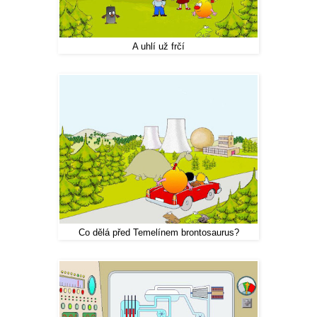
A uhlí už frčí
Co dělá před Temelínem brontosaurus?