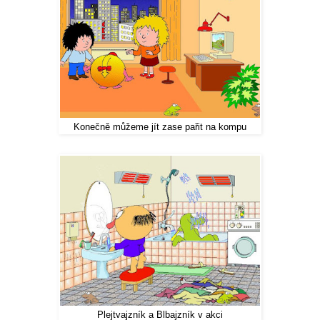
Konečně můžeme jít zase pařit na kompu
Plejtvajzník a Blbajzník v akci