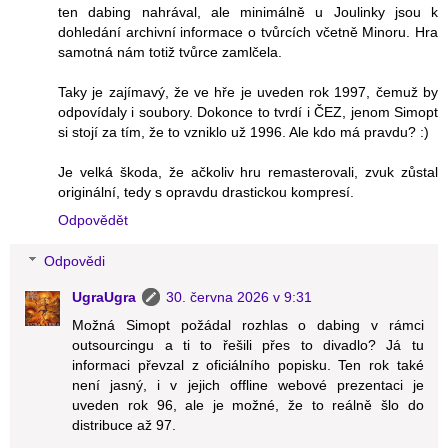
ten dabing nahrával, ale minimálně u Joulinky jsou k
dohledání archivní informace o tvůrcích včetně Minoru. Hra
samotná nám totiž tvůrce zamlčela.
Taky je zajímavý, že ve hře je uveden rok 1997, čemuž by
odpovídaly i soubory. Dokonce to tvrdí i ČEZ, jenom Simopt
si stojí za tím, že to vzniklo už 1996. Ale kdo má pravdu? :)
Je velká škoda, že ačkoliv hru remasterovali, zvuk zůstal
originální, tedy s opravdu drastickou kompresí.
Odpovědět
Odpovědi
UgraUgra
30. června 2026 v 9:31
Možná Simopt požádal rozhlas o dabing v rámci
outsourcingu a ti to řešili přes to divadlo? Já tu
informaci převzal z oficiálního popisku. Ten rok také
není jasný, i v jejich offline webové prezentaci je
uveden rok 96, ale je možné, že to reálně šlo do
distribuce až 97.