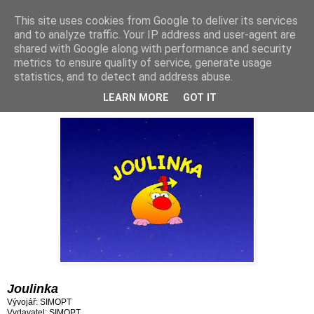
This site uses cookies from Google to deliver its services
and to analyze traffic. Your IP address and user-agent are
shared with Google along with performance and security
metrics to ensure quality of service, generate usage
statistics, and to detect and address abuse.
sobota 27. června 2026
Hra 1208: Joulinka (1996)
LEARN MORE
GOT IT
Joulinka
Vývojář: SIMOPT
Vydavatel: SIMOPT