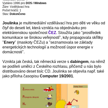
Vydáno 1996 pro
DOS / Windows
Žánr: Vzdělávací hra
Počet hráčů: 1
Stav:
Dokončeno
Joulinka
je multimediální vzdělávací hra pro děti ve věku od
čtyř do deseti let, která vznikla na objednávku pro
elektrárenskou společnost
ČEZ
. Sloužila jako "prostředek
komunikace se širokou veřejností", kdy propagovala skřítky
"
Enery
" (maskoty ČEZu) a "seznamovala se základy
energetických technologií a možností úspor energie v
domácnosti".
Vznikla jak česká, tak německá verze s
dabingem
, na němž
se podíleli umělci z Českého rozhlasu, přičemž u nás bylo
distribuováno deset tisíc CD. Joulinka se objevila např. také
jako příloha časopisu
Computer 19/2001
.